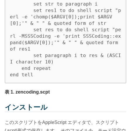
        set str to paragraph i

        set res1 to do shell script "p
erl -e 'chomp($ARGV[0]);print $ARGV
[0];'" & " " & quoted form of str

        set res to do shell script "pe
rl -MSSSCoding -e 'print SSSCoding::ex
pand($ARGV[0]);'" & " " & quoted form 
of res1

        set paragraph i to res & (ASCI
I character 10)

    end repeat

end tell
表 1. zencoding.scpt
インストール
このスクリプトをAppleScript エディタで、スクリプト
(.scpt)形式で保存します。 そのファイルを、モード設定ウ