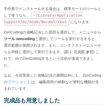
手作業でインストールする場合は、標準モードのツールと
~/Library/Application
して使うなら、
Support/mi/mode/Normal/tool
になります。
ZenCodingの省略記法した箇所を選択して、メニューから
ツール
-
zencoding
と選択してツールを実行するすると、
選択範囲が展開されます。また、コンテクストメニューか
らも同様に選択して実行できます。(図 1. 完成図 参照) こ
れで、miでZenCodingするという目的が達成できまし
た。
なお、今回実装した省略記法の展開以外にも、ZenCoding
の
アクション
には、編集箇所の移動など便利な機能が含
まれています。
完成品も用意しました