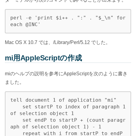
perl -e 'print $i++ . ":" . "$_\n" for
each @INC'
Mac OS X 10.7 では、/Library/Perl/5.12 でした。
mi用AppleScriptの作成
miのヘルプの説明を参考にAppleScriptを次のように書き
ました。
tell document 1 of application "mi"

    set startP to index of paragraph 1 
of selection object 1

    set endP to startP + (count paragr
aph of selection object 1) - 1

    repeat with i from startP to endP
